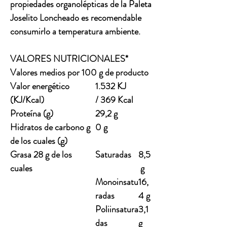
propiedades organolépticas de la Paleta
Joselito Loncheado es recomendable
consumirlo a temperatura ambiente.
VALORES NUTRICIONALES*
Valores medios por 100 g de producto
Valor energético
1.532 KJ
(KJ/Kcal)
/ 369 Kcal
Proteína (g)
29,2 g
Hidratos de carbono g
0 g
de los cuales (g)
Grasa 28 g de los
Saturadas
8,5
cuales
g
Monoinsatu
16,
radas
4 g
Poliinsatura
3,1
das
g