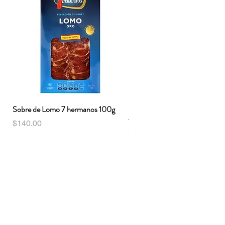
Sobre de Lomo 7 hermanos 100g
Sobre de Jamón serrano 7 her
100g
Precio
$140.00
Precio
$140.00