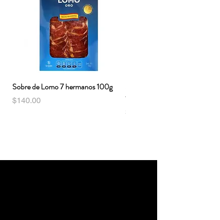
Sobre de Lomo 7 hermanos 100g
Sobre de Jamón serrano 7 her
100g
Precio
$140.00
Precio
$140.00